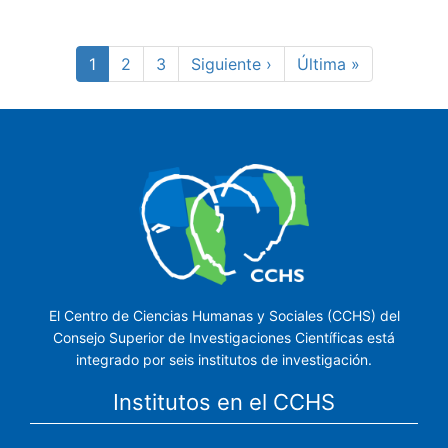
Paginación
Página
1
Page
2
Page
3
Siguiente
Siguiente ›
Última
Última »
actual
página
página
El Centro de Ciencias Humanas y Sociales (CCHS) del
Consejo Superior de Investigaciones Científicas está
integrado por seis institutos de investigación.
Institutos en el CCHS