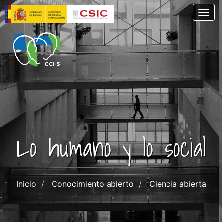
Pasar
Togg
al
contenido
principal
Lo humano y lo social
Inicio
Conocimiento abierto
Ciencia abierta