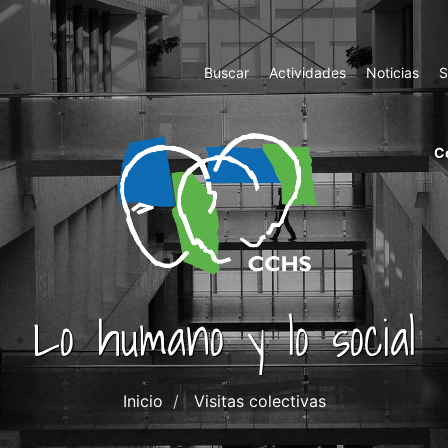
Top
Buscar
Actividades
Noticias
S
Menu
m
C
ri
cc
co
ab
Lo humano y lo social
Inicio
Visitas colectivas