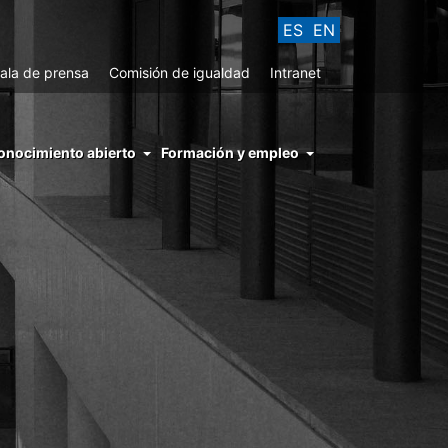
ES
EN
ala de prensa
Comisión de igualdad
Intranet
enu
onocimiento abierto
Formación y empleo
ght
hs
nocimiento
ierto