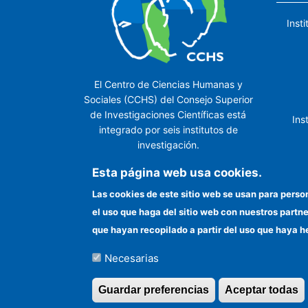
Inst
El Centro de Ciencias Humanas y
Sociales (CCHS) del Consejo Superior
de Investigaciones Científicas está
Ins
integrado por seis institutos de
investigación.
Ins
Esta página web usa cookies.
Las cookies de este sitio web se usan para perso
el uso que haga del sitio web con nuestros partn
In
que hayan recopilado a partir del uso que haya h
Necesarias
©Copyright 2026 Todos los derechos reserv
Guardar preferencias
Aceptar todas