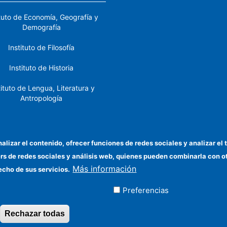
ituto de Economía, Geografía y
Demografía
Instituto de Filosofía
Instituto de Historia
tituto de Lengua, Literatura y
Antropología
tituto de Lenguas y Culturas
del Mediterráneo y Oriente
Próximo
nalizar el contenido, ofrecer funciones de redes sociales y analizar 
ers de redes sociales y análisis web, quienes pueden combinarla con 
stituto de Políticas y Bienes
Más información
Públicos
echo de sus servicios.
Preferencias
ados
Rechazar todas
Revocar consentimiento