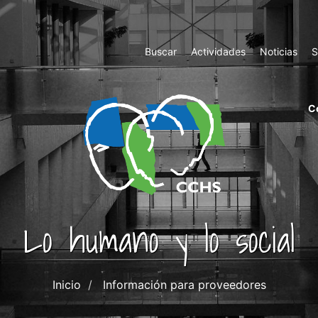
Top
Buscar
Actividades
Noticias
S
Menu
m
C
ri
cc
co
ab
Lo humano y lo social
Inicio
Información para proveedores