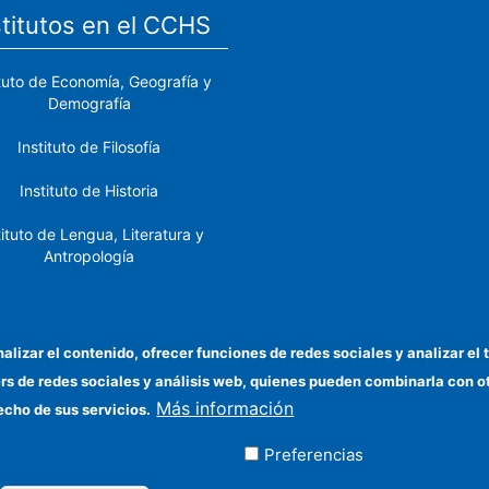
stitutos en el CCHS
ituto de Economía, Geografía y
Demografía
Instituto de Filosofía
Instituto de Historia
tituto de Lengua, Literatura y
Antropología
tituto de Lenguas y Culturas
del Mediterráneo y Oriente
Próximo
nalizar el contenido, ofrecer funciones de redes sociales y analizar 
ers de redes sociales y análisis web, quienes pueden combinarla con 
stituto de Políticas y Bienes
Más información
Públicos
echo de sus servicios.
Preferencias