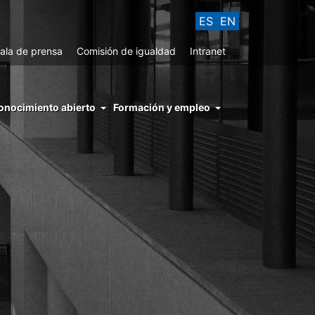
ES
EN
ala de prensa
Comisión de igualdad
Intranet
enu
onocimiento abierto
Formación y empleo
ght
hs
nocimiento
ierto