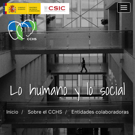
Pasar
Togg
al
contenido
principal
Lo humano y lo social
Inicio
Sobre el CCHS
Entidades colaboradoras