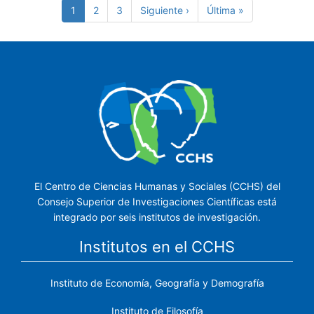
Página
1
Page
2
Page
3
Siguiente
Siguiente ›
Última
Última »
actual
página
página
El Centro de Ciencias Humanas y Sociales (CCHS) del
Consejo Superior de Investigaciones Científicas está
integrado por seis institutos de investigación.
Institutos en el CCHS
Instituto de Economía, Geografía y Demografía
Instituto de Filosofía