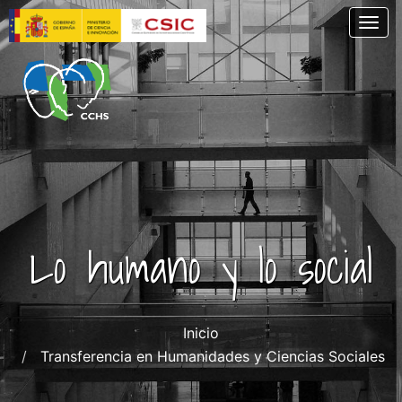
Pasar
Togg
al
contenido
principal
Lo humano y lo social
Inicio
Transferencia en Humanidades y Ciencias Sociales