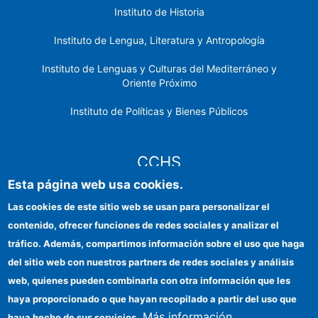
Instituto de Historia
Instituto de Lengua, Literatura y Antropología
Instituto de Lenguas y Culturas del Mediterráneo y
Oriente Próximo
Instituto de Políticas y Bienes Públicos
CCHS
Esta página web usa cookies.
Sede electrónica CSIC
Las cookies de este sitio web se usan para personalizar el
contenido, ofrecer funciones de redes sociales y analizar el
Identidad institucional
tráfico. Además, compartimos información sobre el uso que haga
Información para proveedores
del sitio web con nuestros partners de redes sociales y análisis
web, quienes pueden combinarla con otra información que les
Ayudas FEDER
haya proporcionado o que hayan recopilado a partir del uso que
Organismos financiadores
Más información
haya hecho de sus servicios.