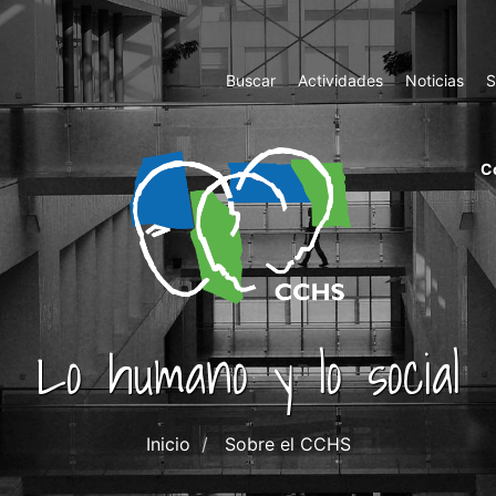
Top
Buscar
Actividades
Noticias
S
Menu
m
C
ri
cc
co
ab
Lo humano y lo social
Inicio
Sobre el CCHS