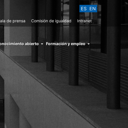
ES
EN
ala de prensa
Comisión de igualdad
Intranet
enu
onocimiento abierto
Formación y empleo
ght
hs
nocimiento
ierto