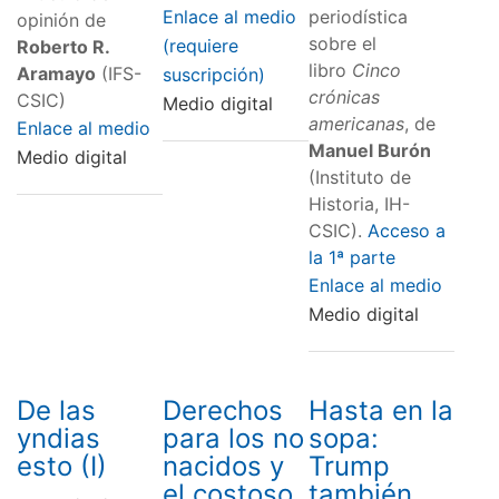
Enlace al medio
periodística
opinión de
sobre el
(requiere
Roberto R.
libro
Cinco
Aramayo
(IFS-
suscripción)
crónicas
CSIC)
Medio digital
americanas
, de
Enlace al medio
Manuel Burón
Medio digital
(Instituto de
Historia, IH-
CSIC).
Acceso a
la 1ª parte
Enlace al medio
Medio digital
De las
Derechos
Hasta en la
yndias
para los no
sopa:
esto (I)
nacidos y
Trump
el costoso
también