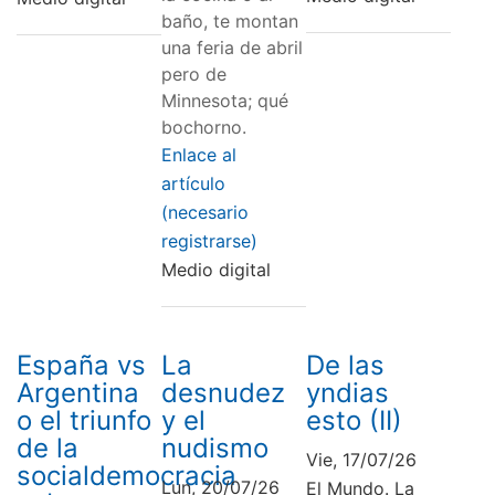
baño, te montan
una feria de abril
pero de
Minnesota; qué
bochorno.
Enlace al
artículo
(necesario
registrarse)
Medio digital
España vs
La
De las
Argentina
desnudez
yndias
o el triunfo
y el
esto (II)
de la
nudismo
Vie, 17/07/26
socialdemocracia
Lun, 20/07/26
El Mundo. La