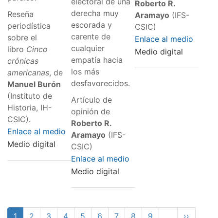
electoral de una
Roberto R.
derecha muy
Reseña
Aramayo
(IFS-
escorada y
periodística
CSIC)
carente de
sobre el
Enlace al medio
cualquier
libro
Cinco
Medio digital
empatía hacia
crónicas
los más
americanas
, de
desfavorecidos.
Manuel Burón
(Instituto de
Artículo de
Historia, IH-
opinión de
CSIC).
Roberto R.
Enlace al medio
Aramayo
(IFS-
Medio digital
CSIC)
Enlace al medio
Medio digital
Paginación
Página
1
Page
2
Page
3
Page
4
Page
5
Page
6
Page
7
Page
8
Page
9
…
Siguiente
››