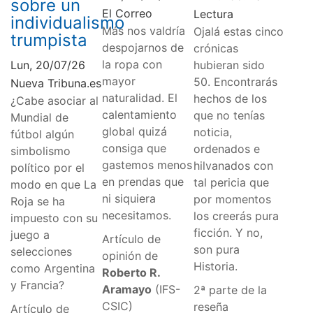
sobre un
El Correo
Lectura
individualismo
Más nos valdría
Ojalá estas cinco
trumpista
despojarnos de
crónicas
la ropa con
Lun, 20/07/26
hubieran sido
mayor
50. Encontrarás
Nueva Tribuna.es
naturalidad. El
hechos de los
¿Cabe asociar al
calentamiento
que no tenías
Mundial de
global quizá
noticia,
fútbol algún
consiga que
ordenados e
simbolismo
gastemos menos
hilvanados con
político por el
en prendas que
tal pericia que
modo en que La
ni siquiera
por momentos
Roja se ha
necesitamos.
los creerás pura
impuesto con su
ficción. Y no,
juego a
Artículo de
son pura
selecciones
opinión de
Historia.
como Argentina
Roberto R.
y Francia?
Aramayo
(IFS-
2ª parte de la
CSIC)
reseña
Artículo de