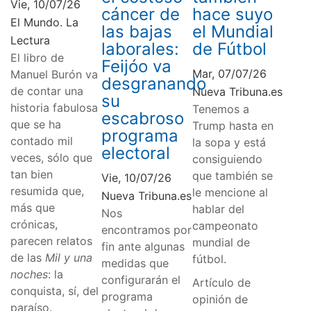
Vie, 10/07/26
cáncer de
hace suyo
El Mundo. La
las bajas
el Mundial
Lectura
laborales:
de Fútbol
El libro de
Feijóo va
Mar, 07/07/26
Manuel Burón va
desgranando
de contar una
Nueva Tribuna.es
su
historia fabulosa
Tenemos a
escabroso
que se ha
Trump hasta en
programa
contado mil
la sopa y está
electoral
veces, sólo que
consiguiendo
tan bien
que también se
Vie, 10/07/26
resumida que,
le mencione al
Nueva Tribuna.es
más que
hablar del
Nos
crónicas,
campeonato
encontramos por
parecen relatos
mundial de
fin ante algunas
de las
Mil y una
fútbol.
medidas que
noches
: la
configurarán el
Artículo de
conquista, sí, del
programa
opinión de
paraíso.