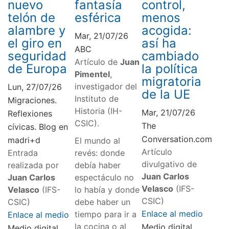
nuevo
fantasía
control,
telón de
esférica
menos
alambre y
acogida:
Mar, 21/07/26
el giro en
así ha
ABC
seguridad
cambiado
Artículo de
Juan
de Europa
la política
Pimentel
,
migratoria
investigador del
Lun, 27/07/26
de la UE
Instituto de
Migraciones.
Historia (IH-
Mar, 21/07/26
Reflexiones
CSIC).
The
cívicas. Blog en
Conversation.com
madri+d
El mundo al
Artículo
Entrada
revés: donde
divulgativo de
realizada por
debía haber
Juan Carlos
Juan Carlos
espectáculo no
Velasco
(IFS-
Velasco
(IFS-
lo había y donde
CSIC)
CSIC)
debe haber un
Enlace al medio
tiempo para ir a
Enlace al medio
la cocina o al
Medio digital
Medio digital