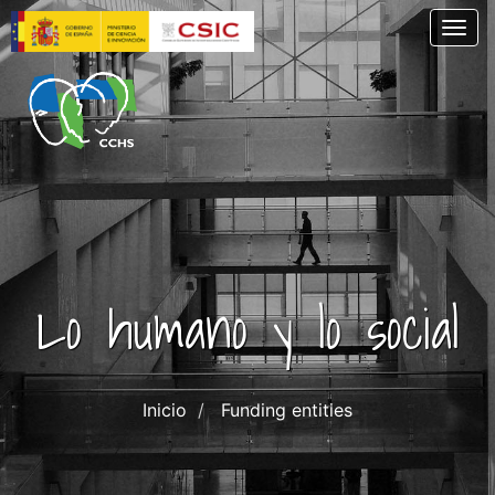
Skip
Togg
to
main
content
Lo humano y lo social
Inicio
Funding entities