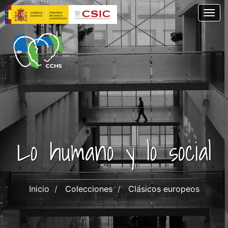
Pasar
Togg
al
contenido
principal
Lo humano y lo social
Inicio
Colecciones
Clásicos europeos