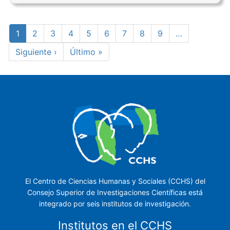
Paginación
Página
1
Page
2
Page
3
Page
4
Page
5
Page
6
Page
7
Page
8
Page
9
…
actual
Siguiente
Siguiente ›
Última
Último »
página
página
El Centro de Ciencias Humanas y Sociales (CCHS) del
Consejo Superior de Investigaciones Científicas está
integrado por seis institutos de investigación.
Institutos en el CCHS