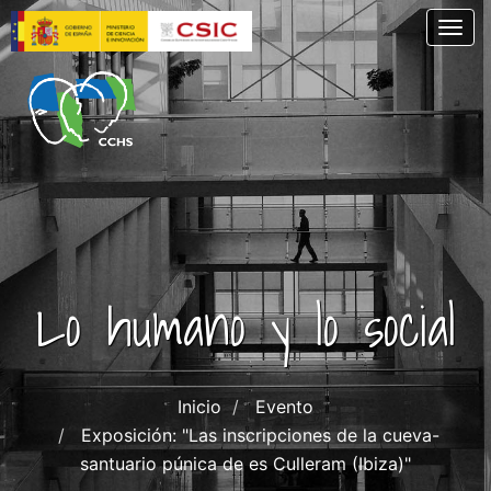
Pasar
Togg
al
contenido
principal
Lo humano y lo social
Inicio
Evento
Exposición: "Las inscripciones de la cueva-
santuario púnica de es Culleram (Ibiza)"