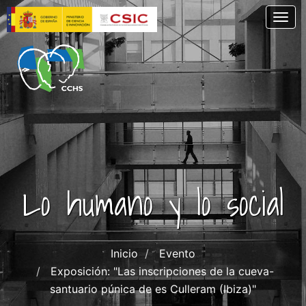
Skip
Togg
to
main
content
Lo humano y lo social
Inicio
Evento
Exposición: "Las inscripciones de la cueva-
santuario púnica de es Culleram (Ibiza)"