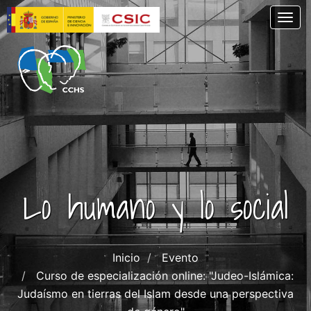
Pasar
Togg
al
contenido
principal
Lo humano y lo social
Inicio
Evento
Curso de especialización online: "Judeo-Islámica:
Judaísmo en tierras del Islam desde una perspectiva