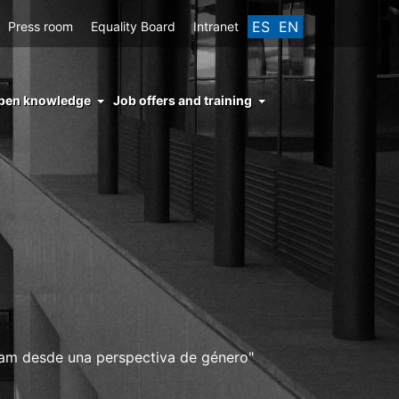
ES
EN
Press room
Equality Board
Intranet
enu
pen knowledge
Job offers and training
ght
hs
nocimiento
ierto
slam desde una perspectiva de género"