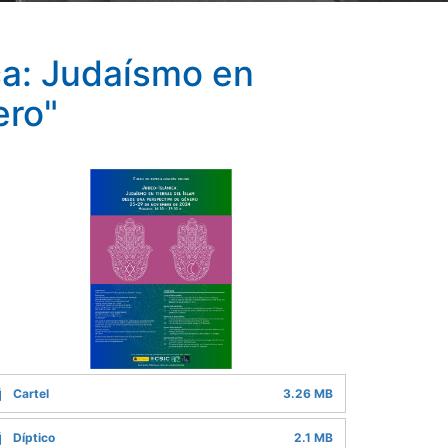
ca: Judaísmo en
ero"
Cartel
3.26 MB
Díptico
2.1 MB