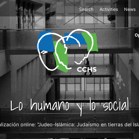
Top
Search
Activities
News
Menu
m
O
ri
cc
co
ab
Lo humano y lo social
lización online: "Judeo-Islámica: Judaísmo en tierras del I