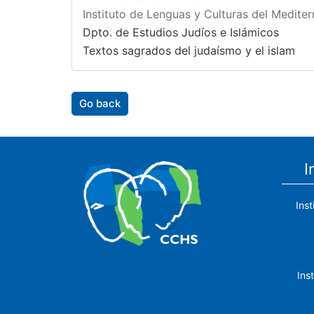
Instituto de Lenguas y Culturas del Medite
Dpto. de Estudios Judíos e Islámicos
Textos sagrados del judaísmo y el islam
Go back
I
Ins
The Center for Human and Social
Ins
Sciences (CCHS) of the Spanish
National Research Council is made up
of six research institutes.