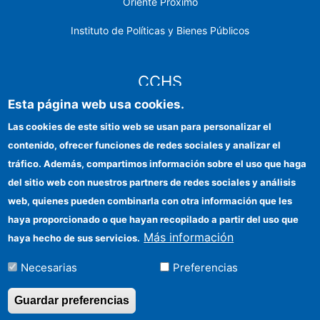
Oriente Próximo
Instituto de Políticas y Bienes Públicos
CCHS
Esta página web usa cookies.
Sede electrónica CSIC
Las cookies de este sitio web se usan para personalizar el
contenido, ofrecer funciones de redes sociales y analizar el
Identidad institucional
tráfico. Además, compartimos información sobre el uso que haga
Información para proveedores
del sitio web con nuestros partners de redes sociales y análisis
web, quienes pueden combinarla con otra información que les
Ayudas FEDER
haya proporcionado o que hayan recopilado a partir del uso que
Organismos financiadores
Más información
haya hecho de sus servicios.
Contacto
Necesarias
Preferencias
Cómo llegar
Guardar preferencias