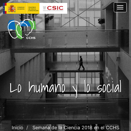
Pasar
Togg
al
contenido
principal
Lo humano y lo social
Inicio
Semana de la Ciencia 2018 en el CCHS