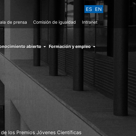
ES
EN
ala de prensa
Comisión de igualdad
Intranet
enu
onocimiento abierto
Formación y empleo
ght
hs
nocimiento
ierto
 de los Premios Jóvenes Científicas