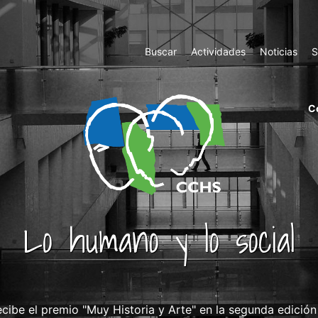
Top
Buscar
Actividades
Noticias
S
Menu
m
C
ri
cc
co
ab
Lo humano y lo social
ecibe el premio "Muy Historia y Arte" en la segunda edición