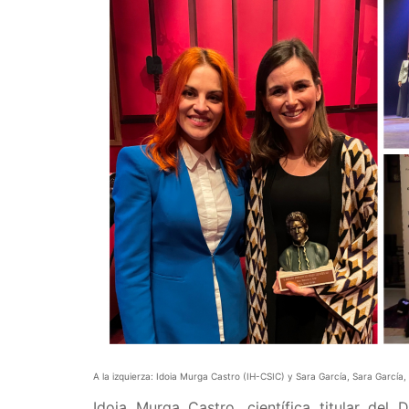
A la izquierza: Idoia Murga Castro (IH-CSIC) y Sara García, Sara García,
Idoia Murga Castro, científica titular del