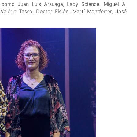
s como ​Juan Luis Arsuaga, Lady Science, Miguel Á.
 Valérie Tasso, Doctor Fisión, Martí Montferrer, José