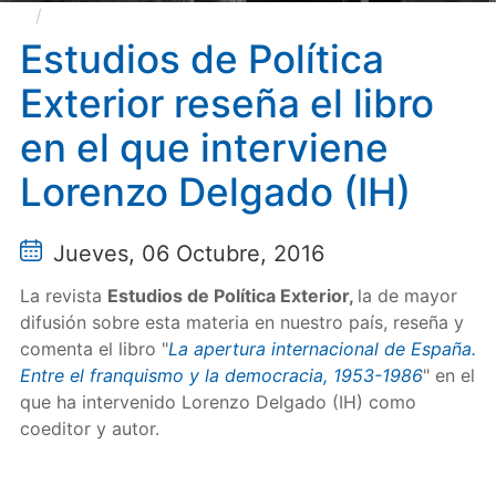
Estudios de Política Exterior reseña el libro en el
que interviene Lorenzo Delgado (IH)
Estudios de Política
Exterior reseña el libro
en el que interviene
Lorenzo Delgado (IH)
Jueves, 06 Octubre, 2016
La revista
Estudios de Política Exterior,
la de mayor
difusión sobre esta materia en nuestro país, reseña y
comenta el libro "
La apertura internacional de España.
Entre el franquismo y la democracia, 1953-1986
" en el
que ha intervenido Lorenzo Delgado (IH) como
coeditor y autor.