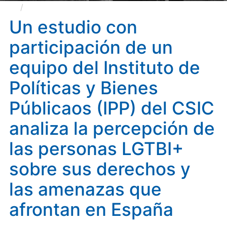
Un estudio con participación de un equipo del
Instituto de Políticas y Bienes Públicaos (IPP) del CSIC
Un estudio con
analiza la percepción de las personas LGTBI+ sobre
participación de un
sus derechos y las amenazas que afrontan en España
equipo del Instituto de
Políticas y Bienes
Públicaos (IPP) del CSIC
analiza la percepción de
las personas LGTBI+
sobre sus derechos y
las amenazas que
afrontan en España