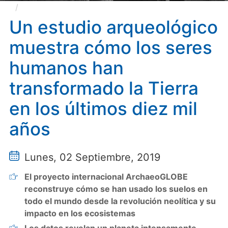
Un estudio arqueológico muestra cómo los seres
humanos han transformado la Tierra en los últimos
Un estudio arqueológico
diez mil años
muestra cómo los seres
humanos han
transformado la Tierra
en los últimos diez mil
años
Lunes, 02 Septiembre, 2019
El proyecto internacional ArchaeoGLOBE
reconstruye cómo se han usado los suelos en
todo el mundo desde la revolución neolítica y su
impacto en los ecosistemas