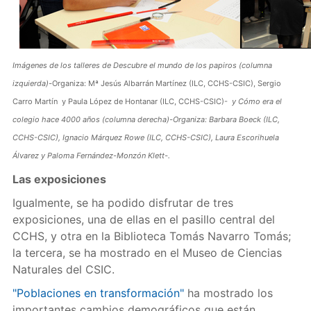
Imágenes de los talleres de Descubre el mundo de los papiros (columna
izquierda)-
Organiza: Mª Jesús Albarrán Martínez (ILC, CCHS-CSIC), Sergio
Carro Martín y Paula López de Hontanar (ILC, CCHS-CSIC)-
y Cómo era el
colegio hace 4000 años (columna derecha)-Organiza: Barbara Boeck (ILC,
CCHS-CSIC), Ignacio Márquez Rowe (ILC, CCHS-CSIC), Laura Escorihuela
Álvarez y Paloma Fernández-Monzón Klett-.
Las exposiciones
Igualmente, se ha podido disfrutar de tres
exposiciones, una de ellas en el pasillo central del
CCHS, y otra en la Biblioteca Tomás Navarro Tomás;
la tercera, se ha mostrado en el Museo de Ciencias
Naturales del CSIC.
"Poblaciones en transformación"
ha mostrado los
importantes cambios demográficos que están