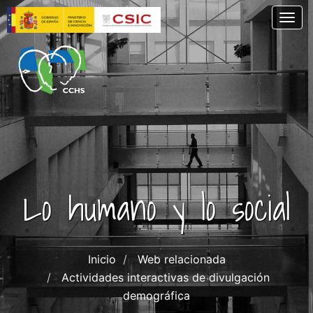
Pasar
Togg
al
contenido
principal
Lo humano y lo social
Inicio
Web relacionada
Actividades interactivas de divulgación
demográfica