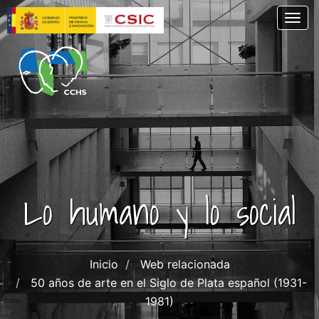
Pasar
Togg
al
contenido
principal
Lo humano y lo social
Inicio
Web relacionada
50 años de arte en el Siglo de Plata español (1931-
1981)