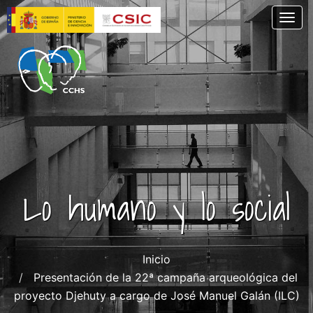
Pasar
Togg
al
contenido
principal
Lo humano y lo social
Inicio
Presentación de la 22ª campaña arqueológica del
proyecto Djehuty a cargo de José Manuel Galán (ILC)