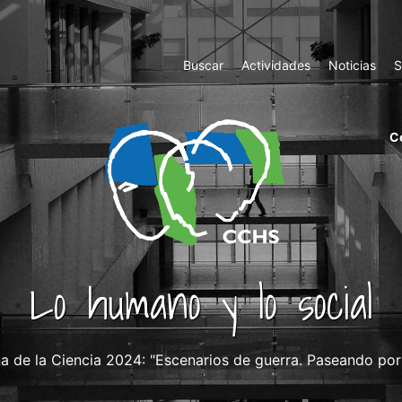
Top
Buscar
Actividades
Noticias
S
Menu
m
C
ri
cc
co
ab
Lo humano y lo social
 de la Ciencia 2024: "Escenarios de guerra. Paseando por