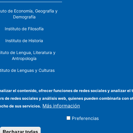
ituto de Economía, Geografía y
Demografía
Instituto de Filosofía
Instituto de Historia
tituto de Lengua, Literatura y
Antropología
tituto de Lenguas y Culturas
del Mediterráneo y Oriente
Próximo
nalizar el contenido, ofrecer funciones de redes sociales y analizar 
stituto de Políticas y Bienes
ers de redes sociales y análisis web, quienes pueden combinarla con 
Públicos
Más información
echo de sus servicios.
Preferencias
ados
Rechazar todas
Revocar consentimiento