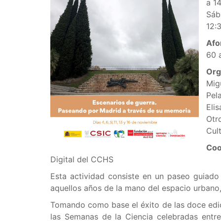
a 14
Sáb
12:3
Afo
60 
Org
Mig
Pel
Eli
Otro
Cult
Coo
Digital del CCHS
Esta actividad consiste en un paseo guiad
aquellos años de la mano del espacio urbano,
Tomando como base el éxito de las doce edic
las Semanas de la Ciencia celebradas entre