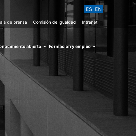
ES
EN
ala de prensa
Comisión de igualdad
Intranet
enu
onocimiento abierto
Formación y empleo
ght
hs
nocimiento
ierto