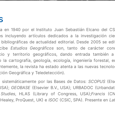
s
a en 1940 por el Instituto Juan Sebastián Elcano del CS
 incluyendo artículos dedicados a la investigación cien
 bibliográficas de actualidad editorial. Desde 2005 se ed
ecibe
Estudios Geográficos
son, tanto de carácter con
io y territorio geográficos, dando entrada también a 
la cartografía, geología, ecología, ingeniería forestal, e
ntemente, la revista ha estado atenta a las nuevas tecnolo
ción Geográfica y Teledetección).
a sistemáticamente por las Bases de Datos:
SCOPUS
(Else
 USA);
GEOBASE
(Elsevier B.V., USA); URBADOC (Urbandata
Studies
, HLAS (Library of Congress, USA);
Francis
(CNR
-Healey, ProQuest, UK) e
ISOC
(CSIC, SPA). Presente en
La