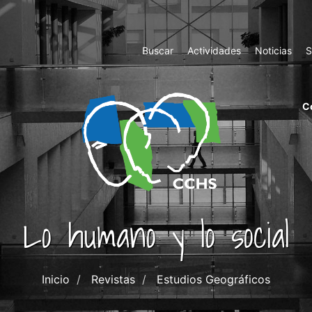
Top
Buscar
Actividades
Noticias
S
Menu
m
C
ri
cc
co
ab
Lo humano y lo social
Inicio
Revistas
Estudios Geográficos