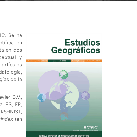
IC. Se ha
tífica en
ita en dos
ceptual y
artículos
dafología,
gías de la
vier B.V.,
, ES, FR,
S-INIST,
tindex
(en