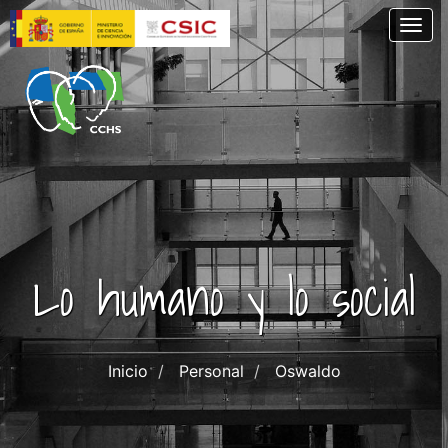
Pasar
Togg
al
contenido
principal
Lo humano y lo social
Inicio
Personal
Oswaldo