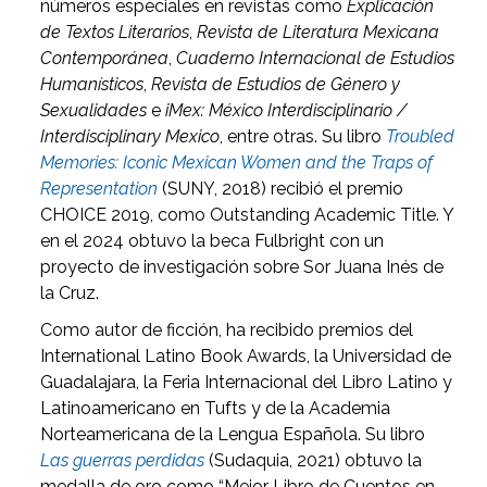
números especiales en revistas como
Explicación
de Textos Literarios
,
Revista de Literatura Mexicana
Contemporánea
,
Cuaderno Internacional de Estudios
Humanísticos
,
Revista de Estudios de Género y
Sexualidades
e
iMex: México Interdisciplinario /
Interdisciplinary Mexico
, entre otras. Su libro
Troubled
Memories: Iconic Mexican Women and the Traps of
Representation
(SUNY, 2018) recibió el premio
CHOICE 2019, como Outstanding Academic Title. Y
en el 2024 obtuvo la beca Fulbright con un
proyecto de investigación sobre Sor Juana Inés de
la Cruz.
Como autor de ficción, ha recibido premios del
International Latino Book Awards, la Universidad de
Guadalajara, la Feria Internacional del Libro Latino y
Latinoamericano en Tufts y de la Academia
Norteamericana de la Lengua Española. Su libro
Las guerras perdidas
(Sudaquia, 2021) obtuvo la
medalla de oro como “Mejor Libro de Cuentos en