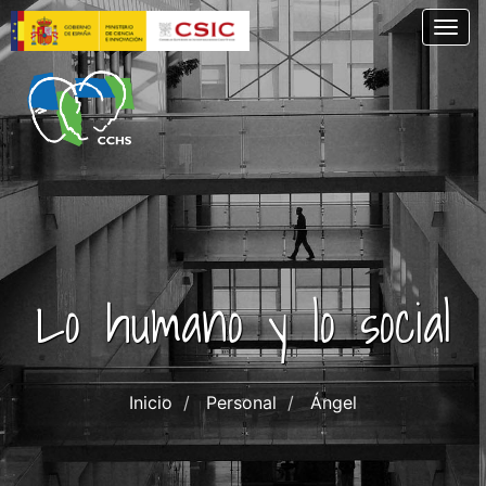
Pasar
Togg
al
contenido
principal
Lo humano y lo social
Inicio
Personal
Ángel