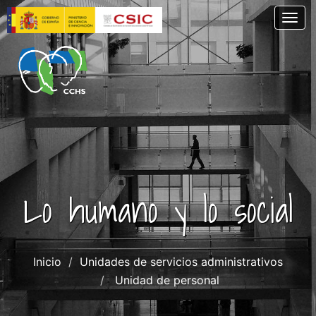
Pasar
Togg
al
contenido
principal
Lo humano y lo social
Inicio
Unidades de servicios administrativos
Unidad de personal