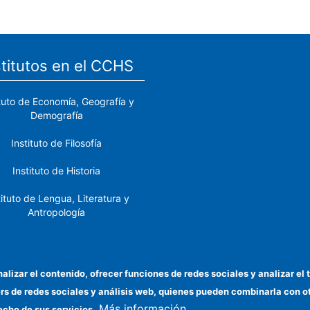
stitutos en el CCHS
ituto de Economía, Geografía y
Demografía
Instituto de Filosofía
Instituto de Historia
tituto de Lengua, Literatura y
Antropología
tituto de Lenguas y Culturas
del Mediterráneo y Oriente
Próximo
nalizar el contenido, ofrecer funciones de redes sociales y analizar 
ers de redes sociales y análisis web, quienes pueden combinarla con 
stituto de Políticas y Bienes
Más información
Públicos
echo de sus servicios.