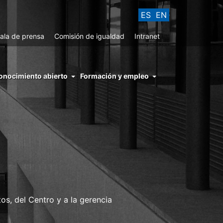
ES
EN
ala de prensa
Comisión de igualdad
Intranet
enu
onocimiento abierto
Formación y empleo
ght
hs
nocimiento
ierto
tos, del Centro y a la gerencia