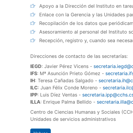
Apoyo a la Dirección del Instituto en tare
Enlace con la Gerencia y las Unidades par
Recopilación de los datos que periódicamen
Asesoramiento al personal del Instituto 
Recepción, registro y, cuando sea necesar
Direcciones de contacto de las secretarías:
IEGD
: Javier Pérez Vicens -
secretaria.iegd@c
IFS
: Mª Asunción Prieto Gómez -
secretaria.i
IH
: Teresa Cañadas Salgado -
secretaria.ih@c
ILC
: Juan Félix Conde Moreno -
secretaria.il
IPP
: Luis Díez Ventas -
secretaria.ipp@cchs.cs
ILLA
: Enrique Palma Bellido -
secretaria.illa@
Centro de Ciencias Humanas y Sociales (CC
Unidades de servicios administrativos