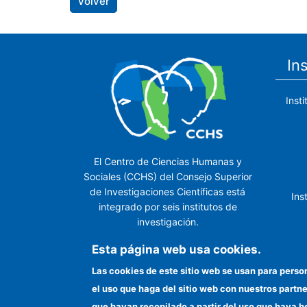
Volver
In
Inst
El Centro de Ciencias Humanas y
Sociales (CCHS) del Consejo Superior
de Investigaciones Científicas está
Ins
integrado por seis institutos de
investigación.
Ins
Esta página web usa cookies.
Las cookies de este sitio web se usan para perso
el uso que haga del sitio web con nuestros partn
In
que hayan recopilado a partir del uso que haya h