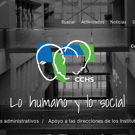
Top
Buscar
Actividades
Noticias
S
Menu
m
C
ri
cc
co
ab
Lo humano y lo social
s administrativos
Apoyo a las direcciones de los Institu