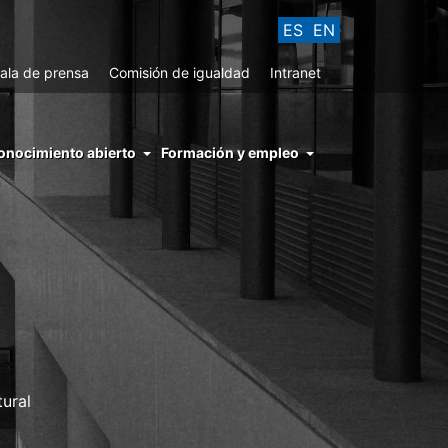
ES
EN
ala de prensa
Comisión de igualdad
Intranet
enu
onocimiento abierto
Formación y empleo
ght
hs
nocimiento
ierto
tural