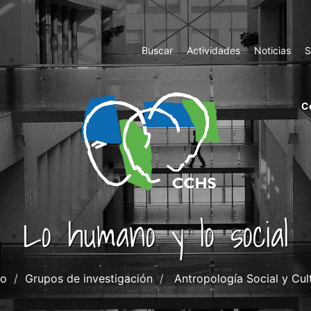
Top
Buscar
Actividades
Noticias
S
Menu
m
C
ri
cc
co
ab
Lo humano y lo social
io
Grupos de investigación
Antropología Social y Cul