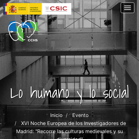
Pasar
Togg
al
contenido
principal
Lo humano y lo social
Inicio
Evento
XVI Noche Europea de los Investigadores de
Madrid: "Recorre las culturas medievales y su