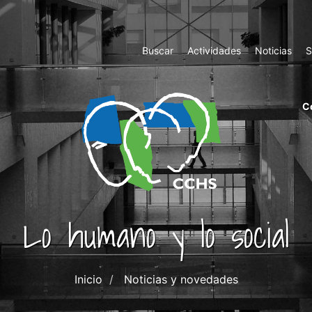
Top
Buscar
Actividades
Noticias
S
Menu
m
C
ri
cc
co
ab
Lo humano y lo social
Inicio
Noticias y novedades