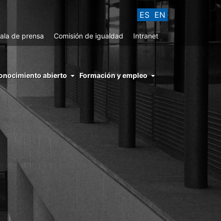
ES
EN
ala de prensa
Comisión de igualdad
Intranet
enu
onocimiento abierto
Formación y empleo
ght
hs
nocimiento
ierto