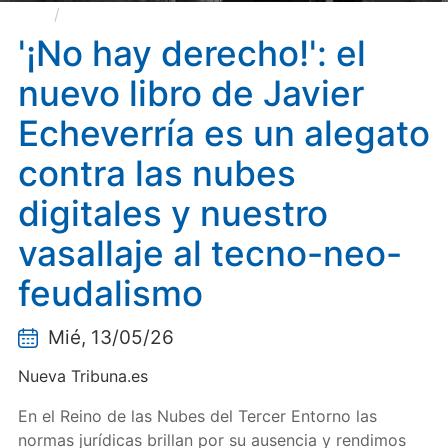
'¡No hay derecho!': el nuevo libro de Javier
Echeverría es un alegato contra las nubes digitales y
'¡No hay derecho!': el
nuestro vasallaje al tecno-neo-feudalismo
nuevo libro de Javier
Echeverría es un alegato
contra las nubes
digitales y nuestro
vasallaje al tecno-neo-
feudalismo
Mié, 13/05/26
Nueva Tribuna.es
En el Reino de las Nubes del Tercer Entorno las
normas jurídicas brillan por su ausencia y rendimos