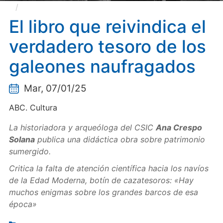
El libro que reivindica el verdadero tesoro de los
galeones naufragados
El libro que reivindica el
verdadero tesoro de los
galeones naufragados
Mar, 07/01/25
ABC. Cultura
La historiadora y arqueóloga del CSIC
Ana Crespo
Solana
publica una didáctica obra sobre patrimonio
sumergido.
Critica la falta de atención científica hacia los navíos
de la Edad Moderna, botín de cazatesoros: «Hay
muchos enigmas sobre los grandes barcos de esa
época»