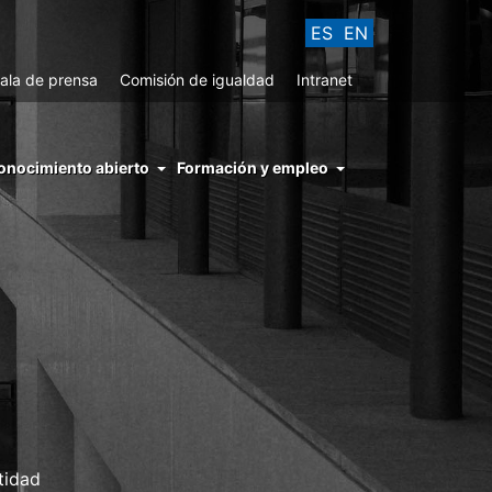
ES
EN
ala de prensa
Comisión de igualdad
Intranet
enu
onocimiento abierto
Formación y empleo
ght
hs
nocimiento
ierto
tidad