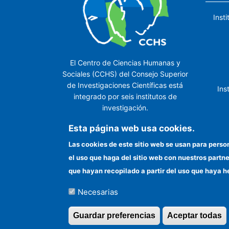
Inst
El Centro de Ciencias Humanas y
Sociales (CCHS) del Consejo Superior
de Investigaciones Científicas está
Ins
integrado por seis institutos de
investigación.
Ins
Esta página web usa cookies.
Las cookies de este sitio web se usan para perso
el uso que haga del sitio web con nuestros partn
In
que hayan recopilado a partir del uso que haya h
Necesarias
©Copyright 2026 Todos los derechos reserv
Guardar preferencias
Aceptar todas