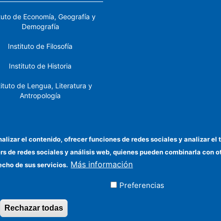
ituto de Economía, Geografía y
Demografía
Instituto de Filosofía
Instituto de Historia
tituto de Lengua, Literatura y
Antropología
tituto de Lenguas y Culturas
del Mediterráneo y Oriente
Próximo
nalizar el contenido, ofrecer funciones de redes sociales y analizar 
ers de redes sociales y análisis web, quienes pueden combinarla con 
stituto de Políticas y Bienes
Más información
Públicos
echo de sus servicios.
Preferencias
ados
Rechazar todas
Revocar consentimiento