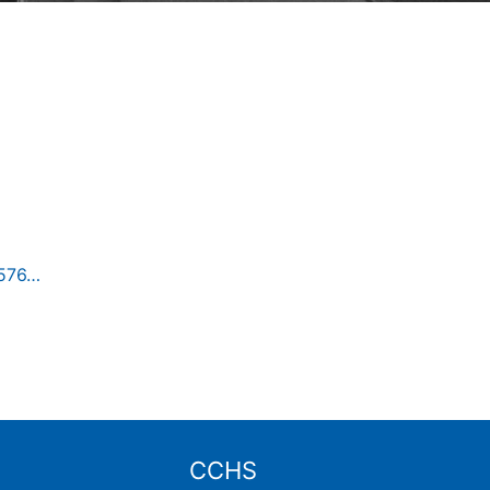
4576…
CCHS