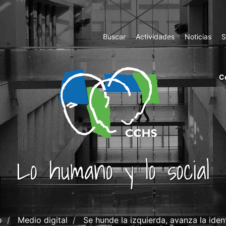
Top
Buscar
Actividades
Noticias
S
Menu
m
C
ri
cc
co
ab
Lo humano y lo social
o
Medio digital
Se hunde la izquierda, avanza la iden