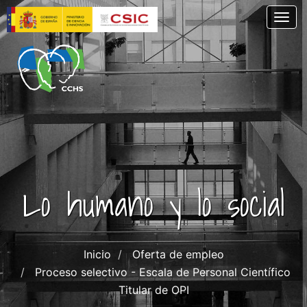
Pasar
Togg
al
contenido
principal
Lo humano y lo social
Inicio
Oferta de empleo
Proceso selectivo - Escala de Personal Científico
Titular de OPI