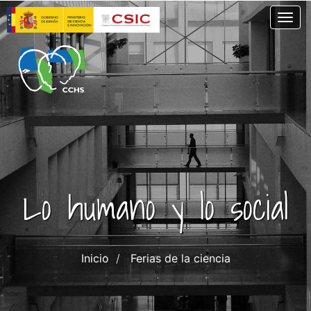
Pasar
Togg
al
contenido
principal
Lo humano y lo social
Inicio
Ferias de la ciencia