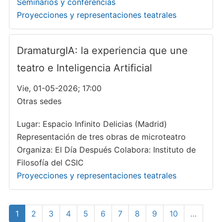
Seminarios y conferencias
Proyecciones y representaciones teatrales
DramaturgIA: la experiencia que une
teatro e Inteligencia Artificial
Vie, 01-05-2026; 17:00
Otras sedes
Lugar: Espacio Infinito Delicias (Madrid)
Representación de tres obras de microteatro
Organiza: El Día Después Colabora: Instituto de
Filosofía del CSIC
Proyecciones y representaciones teatrales
Paginación
Página
1
Page
2
Page
3
Page
4
Page
5
Page
6
Page
7
Page
8
Page
9
Page
10
…