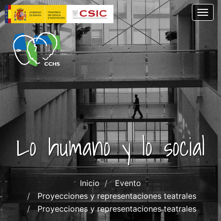
Pasar
Togg
al
contenido
principal
Lo humano y lo social
Inicio
Evento
Proyecciones y representaciones teatrales
Proyecciones y representaciones teatrales