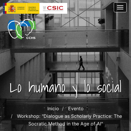
Pasar
Togg
al
contenido
principal
Lo humano y lo social
Inicio
Evento
Workshop: "Dialogue as Scholarly Practice: The
Socratic Method in the Age of AI"