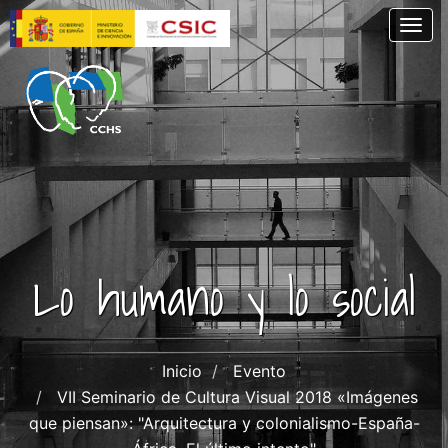
Pasar
Togg
al
contenido
principal
Lo humano y lo social
Inicio
Evento
VII Seminario de Cultura Visual 2018 «Imágenes
que piensan»: "Arquitectura y colonialismo-España-