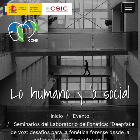
Pasar
Togg
al
contenido
principal
Lo humano y lo social
Inicio
Evento
Seminarios del Laboratorio de Fonética: "Deepfake
de voz: desafíos para la fonética forense desde la