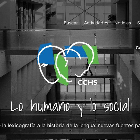
Top
Buscar
Actividades
Noticias
S
Menu
m
C
ri
cc
co
ab
Lo humano y lo social
la lexicografía a la historia de la lengua: nuevas fuentes p