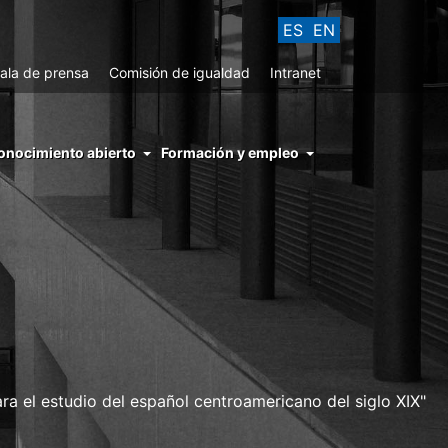
ES
EN
ala de prensa
Comisión de igualdad
Intranet
enu
onocimiento abierto
Formación y empleo
ght
hs
nocimiento
ierto
ara el estudio del español centroamericano del siglo XIX"