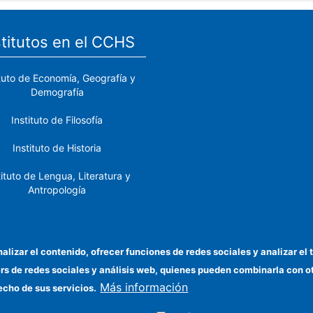
stitutos en el CCHS
ituto de Economía, Geografía y
Demografía
Instituto de Filosofía
Instituto de Historia
tituto de Lengua, Literatura y
Antropología
tituto de Lenguas y Culturas
del Mediterráneo y Oriente
Próximo
nalizar el contenido, ofrecer funciones de redes sociales y analizar 
ers de redes sociales y análisis web, quienes pueden combinarla con 
stituto de Políticas y Bienes
Más información
Públicos
echo de sus servicios.