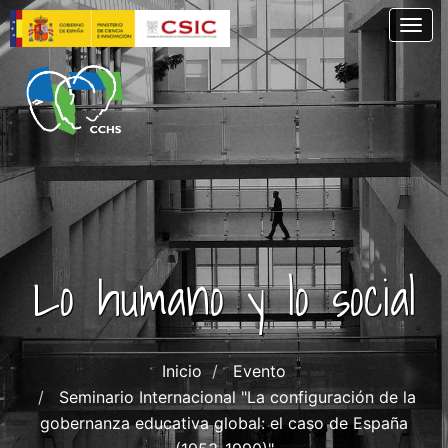
Pasar
Togg
al
contenido
principal
Lo humano y lo social
Inicio
Evento
Seminario Internacional "La configuración de la
gobernanza educativa global: el caso de España