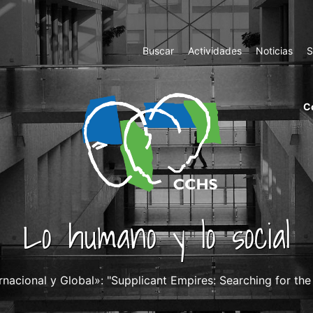
Top
Buscar
Actividades
Noticias
S
Menu
m
C
ri
cc
co
ab
Lo humano y lo social
rnacional y Global»: "Supplicant Empires: Searching for the