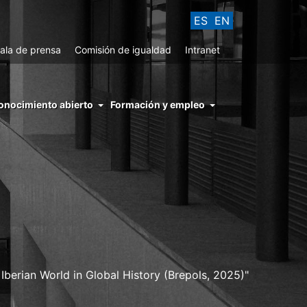
ES
EN
ala de prensa
Comisión de igualdad
Intranet
enu
onocimiento abierto
Formación y empleo
ght
hs
nocimiento
ierto
 Iberian World in Global History (Brepols, 2025)"