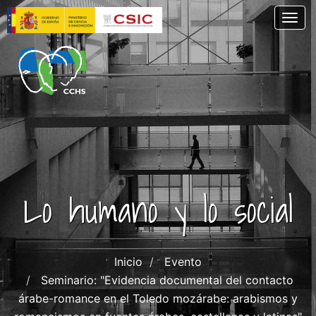
Pasar
Togg
al
contenido
principal
Lo humano y lo social
Inicio
Evento
Seminario: "Evidencia documental del contacto
árabe-romance en el Toledo mozárabe: arabismos y