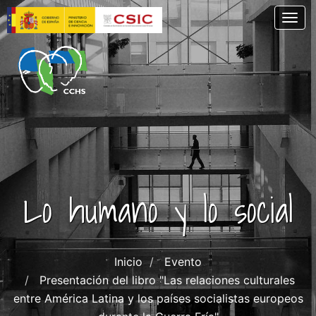
Pasar
Togg
al
contenido
principal
Lo humano y lo social
Inicio
Evento
Presentación del libro "Las relaciones culturales
entre América Latina y los países socialistas europeos