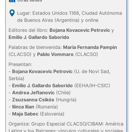
Lugar: Estados Unidos 1168, Ciudad Autónoma
de Buenos Aires (Argentina) y online
Editores del libro:
Bojana Kovacevic Petrovic
y
Emilio J. Gallardo Saborido
Palabras de bienvenida:
María Fernanda Pampin
(CLACSO) y
Pablo Vommaro
(CLACSO)
Presentan:
-
Bojana Kovacevic Petrovic
(U. de Novi Sad,
Serbia)
-
Emilio J. Gallardo Saborido
(EEHA/IH-CSIC)
-
Andrea Jeftanovic
(Chile)
-
Zsuzsanna Csikós
(Hungría)
-
Ilinca Ilian
(Rumanía)
-
Maja Sabec
(Eslovenia)
Organiza: Grupo Especial CLACSO/CIBAM: América
Latina y los Balcanes: vínculos culturales y sociales