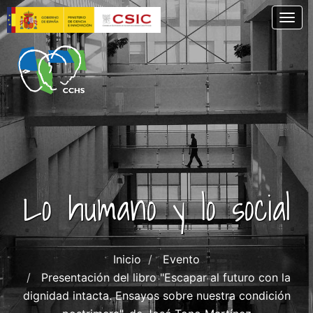
Pasar
Togg
al
contenido
principal
Lo humano y lo social
Inicio
Evento
Presentación del libro "Escapar al futuro con la
dignidad intacta. Ensayos sobre nuestra condición