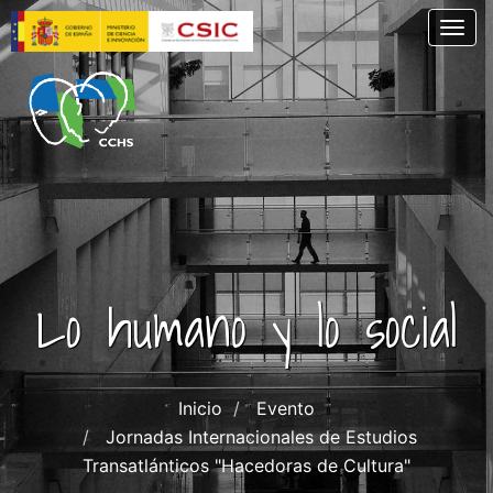
Pasar
Togg
al
contenido
principal
Lo humano y lo social
Inicio
Evento
Jornadas Internacionales de Estudios
Transatlánticos "Hacedoras de Cultura"