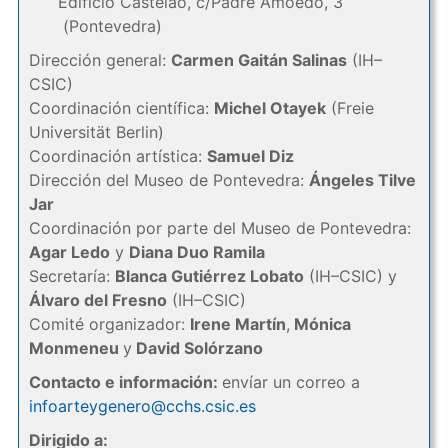
Edificio Castelao, c/Padre Amoedo, 3
(Pontevedra)
Dirección general:
Carmen Gaitán Salinas
(IH–
CSIC)
Coordinación científica:
Michel Otayek
(Freie
Universität Berlin)
Coordinación artística:
Samuel Diz
Dirección del Museo de Pontevedra:
Ángeles Tilve
Jar
Coordinación por parte del Museo de Pontevedra:
Agar Ledo
y
Diana Duo Ramila
Secretaría:
Blanca Gutiérrez Lobato
(IH–CSIC) y
Álvaro del Fresno
(IH–CSIC)
Comité organizador:
Irene Martín
,
Mónica
Monmeneu
y
David Solórzano
Contacto e información:
envíar un correo a
infoarteygenero@cchs.csic.es
Dirigido a: